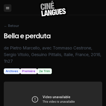
Toggle Menu
← Retour
Bella e perduta
de Pietro Marcello, avec Tommaso Cestrone,
Sergio Vitolo, Gesuino Pittalis, Italie, France, 2016,
1h27
Archives
Première
2e Trim