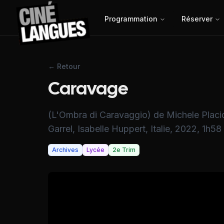
Programmation
Réserver
← Retour
Caravage
(L'Ombra di Caravaggio) de Michele Placi
Garrel, Isabelle Huppert, Italie, 2022, 1h58
Archives
Lycée
2e Trim