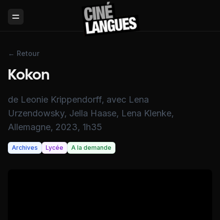
Toggle Menu
← Retour
Kokon
de Leonie Krippendorff, avec Lena
Urzendowsky, Jella Haase, Lena Klenke,
Allemagne, 2023, 1h35
Archives
Lycée
A la demande