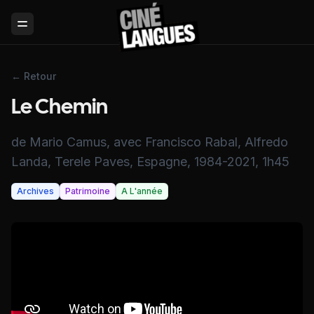
Toggle Menu
← Retour
Le Chemin
de Mario Camus, avec Francisco Rabal, Alfredo
Landa, Terele Paves, Espagne, 1984-2021, 1h45
Archives
Patrimoine
A L'année