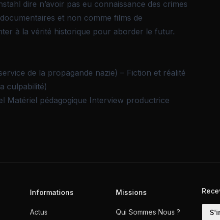
enstahl dire n’avoir pas eu connaissance des crimes
ms documentaires et non comme films de
r à la vérité historique pour aborder le futur.
ervice de la propagande nazie) – Fiction et réalité
 culpabilité)
el
Matériel pédagogique
Interview productrice
Rece
Informations
Missions
Actus
Qui Sommes Nous ?
S'i