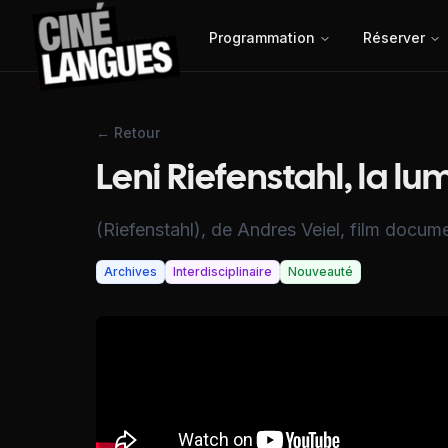
Programmation
Réserver
← Retour
Leni Riefenstahl, la lu
(Riefenstahl), de Andres Veiel, film docum
Archives
Interdisciplinaire
Nouveauté