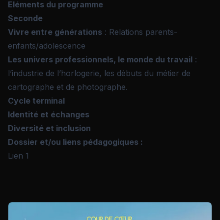
Eléments du programme
Seconde
Vivre entre générations
: Relations parents-
enfants/adolescence
Les univers professionnels, le monde du travail
:
l’industrie de l’horlogerie, les débuts du métier de
cartographe et de photographe.
Cycle terminal
Identité et échanges
Diversité et inclusion
Dossier et/ou liens pédagogiques :
Lien 1