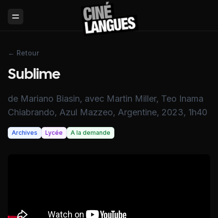
Toggle Menu
← Retour
Sublime
de Mariano Biasin, avec Martin Miller, Teo Inama
Chiabrando, Azul Mazzeo, Argentine, 2023, 1h40
Archives
Lycée
A la demande