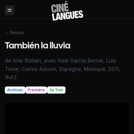
Toggle Menu
← Retour
También la lluvia
de Icíar Bollaín, avec Gael García Bernal, Luis
Tosar, Carlos Aduviri, Espagne, Mexique, 2011,
1h43
Archives
Première
2e Trim