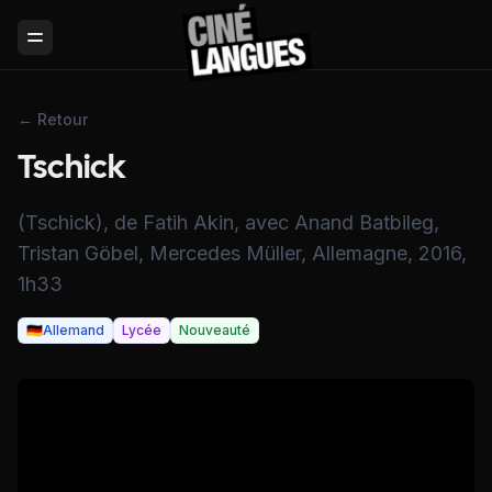
Toggle Menu
← Retour
Tschick
(Tschick), de Fatih Akin, avec Anand Batbileg,
Tristan Göbel, Mercedes Müller, Allemagne, 2016,
1h33
🇩🇪
Allemand
Lycée
Nouveauté