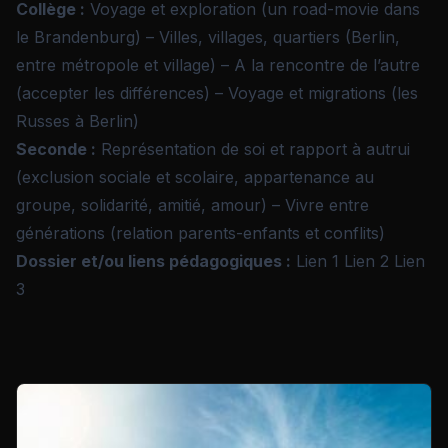
Collège :
Voyage et exploration (un road-movie dans
le Brandenburg) – Villes, villages, quartiers (Berlin,
entre métropole et village) – A la rencontre de l’autre
(accepter les différences) – Voyage et migrations (les
Russes à Berlin)
Seconde :
Représentation de soi et rapport à autrui
(exclusion sociale et scolaire, appartenance au
groupe, solidarité, amitié, amour) – Vivre entre
générations (relation parents-enfants et conflits)
Dossier et/ou liens pédagogiques :
Lien 1
Lien 2
Lien
3