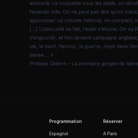
assourdi. La moquette sous les pieds, on déva
fauteuils vide. On ne peut pas dire qu’on s’ass
apprivoiser ce volume rebondi, mi-compact, m
[…] L’obscurité se fait, l’autel s’allume. On va f
s’engourdir, et l’on devient campagne anglais
vie, la mort, l’amour, la guerre, noyé dans l’
danse…. »
Philippe Delerm - La première gorgée de bière
Programmation
Réserver
Espagnol
A Paris