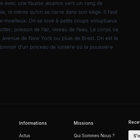
le avec une fausse aisance vers un rang de
oie, ni même qu’on se carre dans son siège. Il faut
i-moelleux. On se love à petits coups voluptueux
lotter, poisson de l’air, oiseau de l’eau. Le corps va
e, avenue de New York ou pluie de Brest. On est la
entonnoir d’un pinceau de lumière où la poussière
Rece
Informations
Missions
Actus
Qui Sommes Nous ?
S'i