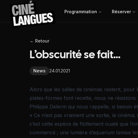
Programmation
Réserver
← Retour
L’obscurité se fait…
News
24.01.2021
Alors que les salles de cinémas restent, pou
plates-formes font recette, nous ne résistons
Philippe Delerm qui nous rappelle, si besoin é
« Ce n’est pas vraiment une sortie, le cinéma.
c’est cette espèce de flottement ouaté que l’on
commencé ; une lumière d’aquarium tamise les