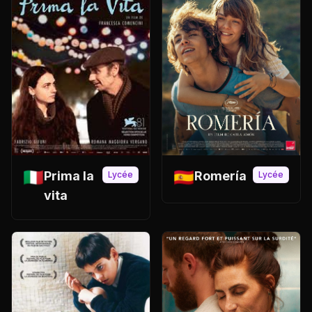
🇪🇸
🇮🇹
Romería
Prima la
Lycée
Lycée
vita