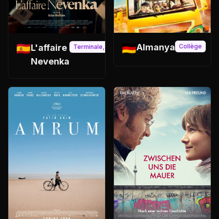
🇩🇪
🇪🇸
Almanya
L'affaire
Collège
Terminale, CPGE, BTS
Nevenka