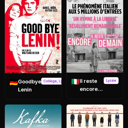
🇮🇹
🇩🇪
Il reste
Lycée
Goodbye
Collège, Lycée
encore
Lenin
demain