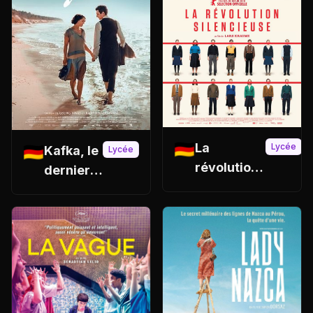
🇩🇪
La
Lycée
🇩🇪
Kafka, le
Lycée
révolution
dernier
silencieuse
été