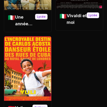
🇮🇹
Vivaldi et
Lycée
🇮🇹
Une
Lycée
moi
année
italienne