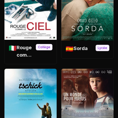
🇮🇹
Rouge
🇪🇸
Collège
Sorda
Lycée
comme
le ciel