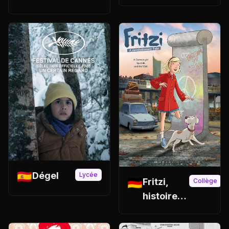
🇪🇸
Dégel
Lycée
🇩🇪
Fritzi,
Collège
histoire
d’une
révolution