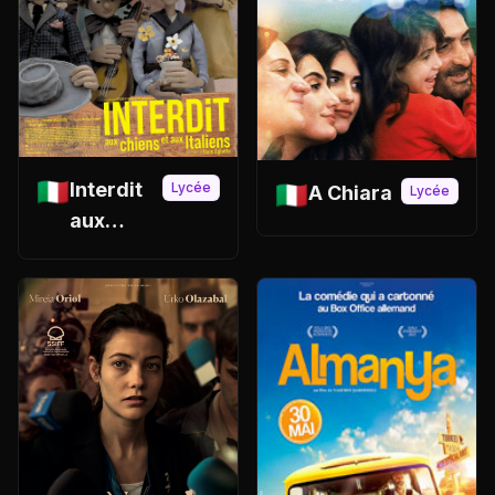
🇮🇹
Interdit
Lycée
🇮🇹
A Chiara
Lycée
aux
chiens et
aux
italiens