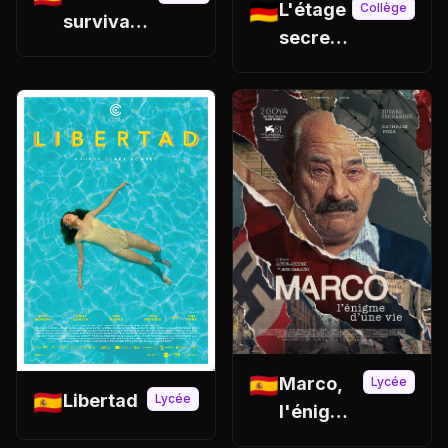
🇩🇪
L'étage
Collège
survivants
secret,
du Che
Bad
Gastein
🇪🇸
Marco,
Lycée
🇪🇸
Libertad
Lycée
l'énigme
d'une vie