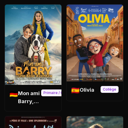
🇪🇸
Olivia
Collège
🇩🇪
Mon ami
Primaire / Collège
Barry,
une belle
aventure