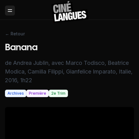
Toggle Menu
← Retour
Banana
de Andrea Jublin, avec Marco Todisco, Beatrice
Modica, Camilla Filippi, Gianfelice Imparato, Italie,
2016, 1h22
Archives
Première
2e Trim