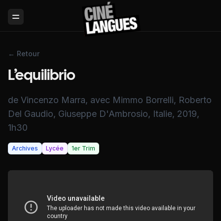
Toggle Menu
← Retour
L’equilibrio
de Vincenzo Marra, avec Mimmo Borrelli, Roberto
Del Gaudio, Giuseppe D'Ambrosio, Italie, 2019,
1h30
Archives
Lycée
1er Trim