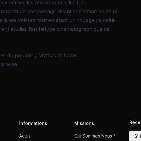
ieux cerner les phénomènes illustrés.
ressant de personnage vivant le dilemne de celui
e à ses valeurs tout en étant un rouage de celui-
ment étudier l’archétype cinématographique de
mes du pouvoir / Mythes et héros
 presse
Rece
Informations
Missions
Actus
Qui Sommes Nous ?
S'i