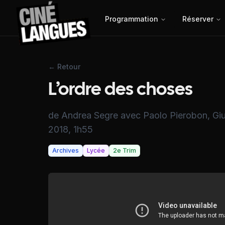
Programmation
Réserver
← Retour
L’ordre des choses
de Andrea Segre avec Paolo Pierobon, Giuse
2018, 1h55
Archives
Lycée
2e Trim