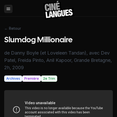
Toggle Menu
← Retour
Slumdog Millionaire
de Danny Boyle (et Loveleen Tandan), avec Dev
Patel, Freida Pinto, Anil Kapoor, Grande Bretagne,
2h, 2009
Archives
Première
2e Trim